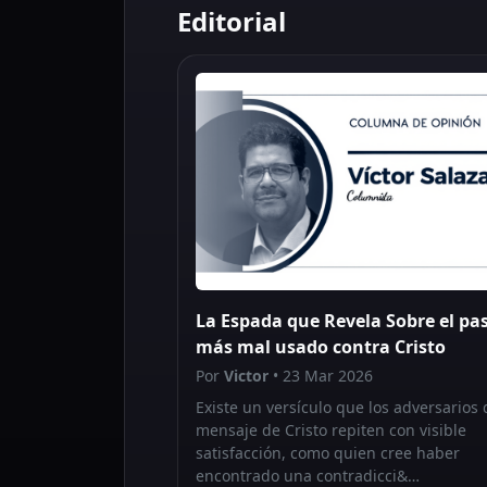
Editorial
La Espada que Revela Sobre el pa
más mal usado contra Cristo
Por
Victor
• 23 Mar 2026
Existe un versículo que los adversarios 
mensaje de Cristo repiten con visible
satisfacción, como quien cree haber
encontrado una contradicci&…