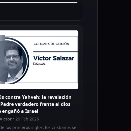
ús contra Yahveh: la revelación
 Padre verdadero frente al dios
 engañó a Israel
Victor
• 20 Feb 2026
e los primeros siglos, los cristianos se