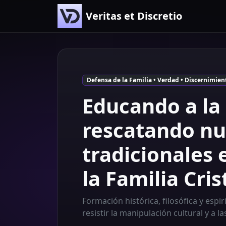
Veritas et Discretio
Defensa de la Familia • Verdad • Discernimien
Educando a la
rescatando nu
tradicionales 
la Familia Cris
Formación histórica, filosófica y espir
resistir la manipulación cultural y a la