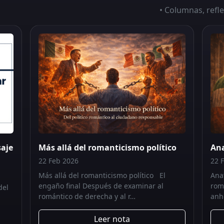
• Columnas, refle
saje
Más allá del romanticismo político
Ana
22 Feb 2026
22 
Más allá del romanticismo político El
Ana
engaño final Después de examinar al
rom
del
romántico de derecha y al r…
anh
Leer nota