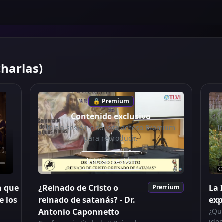
charlas)
🔒 Premium
Contenido exclusivo
Inicia sesión o solicita acceso Premium
I
para reproducir.
Iniciar sesión
a que
¿Reinado de Cristo o
La
Premium
e los
reinado de satanás? - Dr.
exp
Antonio Caponnetto
¿Qu
ide