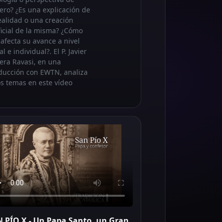
ero? ¿Es una explicación de
realidad o una creación
ificial de la misma? ¿Cómo
 afecta su avance a nivel
al e individual?. El P. Javier
vera Ravasi, en una
ducción con EWTN, analiza
os temas en este vídeo
 PÍO X - Un Papa Santo, un Gran