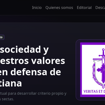
Inicio
Quienes somos
Editorial
Desc
to
 sociedad y
estros valores
en defensa de
tiana
itual para desarrollar criterio propio y
s sectas.