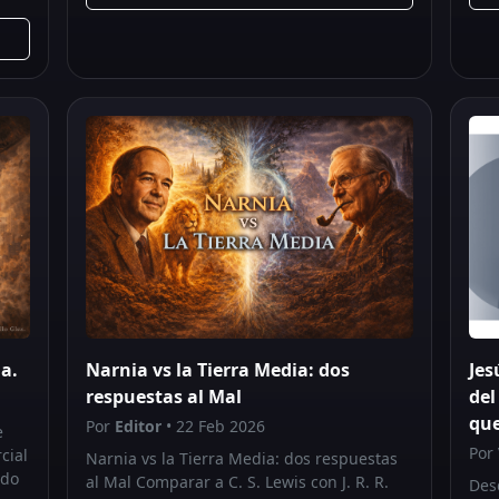
a.
Narnia vs la Tierra Media: dos
Jes
respuestas al Mal
del
que
Por
Editor
• 22 Feb 2026
e
Por
cial
Narnia vs la Tierra Media: dos respuestas
ndo
al Mal Comparar a C. S. Lewis con J. R. R.
Desd