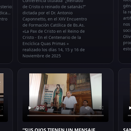
Conferencia titulada “¿Reinado
gén
terio:
de Cristo o reinado de satanás?”
la 
edica…
dictada por el Dr. Antonio
art
ntro
Caponnetto, en el XXV Encuentro
nos
de Formación Católica de Bs.As.
soci
«La Pax de Cristo en el Reino de
Oli
Cristo - En el Centenario de la
pro
Encíclica Quas Primas »
est
realizado los días 14, 15 y 16 de
Noviembre de 2025
“SUS OJOS TIENEN UN MENSAJE
SAN